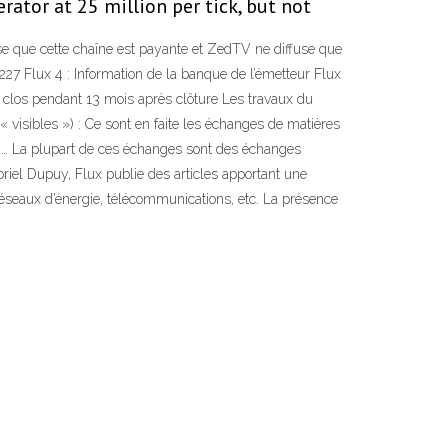
rator at 25 million per tick, but not
pose que cette chaîne est payante et ZedTV ne diffuse que
27 Flux 4 : Information de la banque de l’émetteur Flux
e clos pendant 13 mois après clôture Les travaux du
« visibles ») : Ce sont en faite les échanges de matières
tc.… La plupart de ces échanges sont des échanges
iel Dupuy, Flux publie des articles apportant une
, réseaux d’énergie, télécommunications, etc. La présence