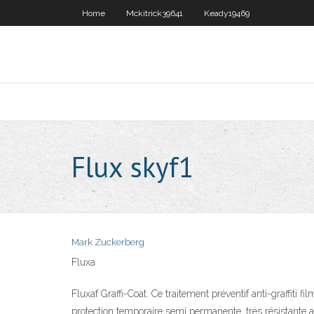
Home
Mckitrick39641
Keady19469
Flux skyf1
Mark Zuckerberg
Fluxa
Fluxaf Graffi-Coat. Ce traitement préventif anti-graffiti 
protection temporaire semi permanente, très résistante aux 