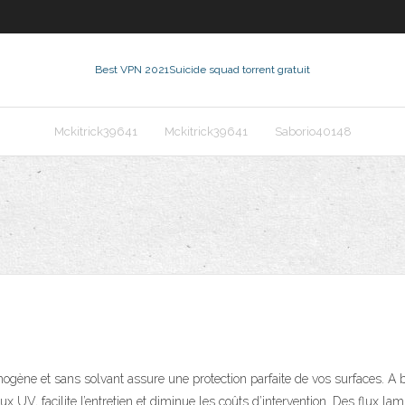
Best VPN 2021
Suicide squad torrent gratuit
Mckitrick39641
Mckitrick39641
Saborio40148
filmogène et sans solvant assure une protection parfaite de vos surfaces. A
UV, facilite l’entretien et diminue les coûts d’intervention. Des flux lamin