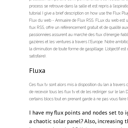
process se retrouve dans la salle et est repris à l’aspirat
tutorial I give a brief description on how use the Flux P
Flux du web - Annuaire de Flux RSS. FLux du web est un a
flux RSS, offre un référencement gratuit et de qualité au
passionnées assurent au marché des flux d'énergie fiabl
gazières et les ventures à travers l'Europe. Notre ambitio
la diminution de toute forme de gaspillage. L’objectif est 
satisfaire).
Fluxa
Ces flux tv sont alors mis à disposition du lan à travers
de recevoir tous les flux tv et de les rediriger sur le l
certains blocs tout en prenant garde à ne pas vous faire b
I have my flux points and nodes set to 
a chaotic solar panel? Also, increasing 