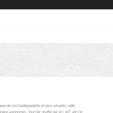
 base de cire biodégradable et sans solvants, cette
aire autonomes. Tout l’air soufflé par le L.A.F. vers le