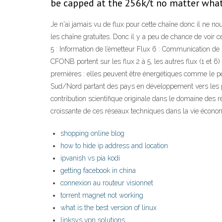
be capped at the 256k/t no matter what I
Je n'ai jamais vu de flux pour cette chaîne donc il ne no
les chaîne gratuites. Donc il y a peu de chance de voir
5 : Information de l’émetteur Flux 6 : Communication de
CFONB portent sur les flux 2 à 5, les autres flux (1 et 6
premières : elles peuvent être énergétiques comme le pé
Sud/Nord partant des pays en développement vers les pa
contribution scientifique originale dans le domaine des ré
croissante de ces réseaux techniques dans la vie économiq
shopping online blog
how to hide ip address and location
ipvanish vs pia kodi
getting facebook in china
connexion au routeur visionnet
torrent magnet not working
what is the best version of linux
linksys vpn solutions