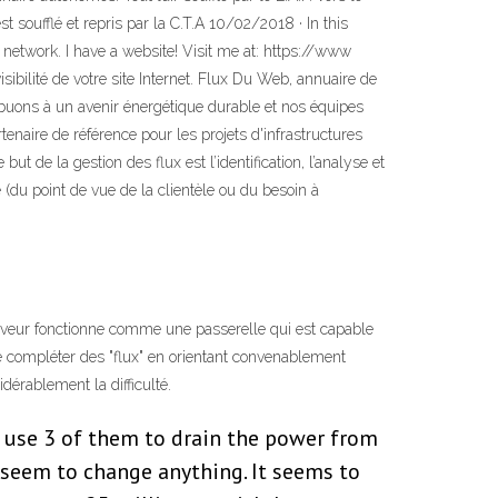
est soufflé et repris par la C.T.A 10/02/2018 · In this
F network. I have a website! Visit me at: https://www
ibilité de votre site Internet. Flux Du Web, annuaire de
ribuons à un avenir énergétique durable et nos équipes
naire de référence pour les projets d'infrastructures
t de la gestion des flux est l’identification, l’analyse et
ée (du point de vue de la clientèle ou du besoin à
 serveur fonctionne comme une passerelle qui est capable
 de compléter des "flux" en orientant convenablement
dérablement la difficulté.
to use 3 of them to drain the power from
't seem to change anything. It seems to