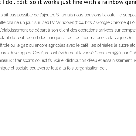
 do . Edit: so it works just fine with a rainbow gene
us ait pas possible de l'ajouter. Si jamais nous pouvions l'ajouter, je sup
 cette chaîne un jour sur ZedTV Windows 7 64 bits / Google Chrome 41.0.2
 l'établissement de départ à son client des opérations arrivées sur compt
) étant du seul ressort des banques. Les Les flux matériels classiques (dit 
trole ou le gaz ou encore agricoles avec le café, les céréales le sucre e
ys développés. Ces flux sont évidement favorisé Créée en 1990 par Gabr
seaux : transports collectifs, voirie, distribution d’eau et assainissement
ue et sociale bouleverse tout à la fois l’organisation de l