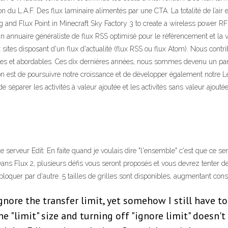
ion du L.A.F. Des flux laminaire alimentés par une CTA. La totalité de l’air 
lug and Flux Point in Minecraft Sky Factory 3 to create a wireless power R
nnuaire généraliste de flux RSS optimisé pour le référencement et la vis
x sites disposant d'un flux d'actualité (flux RSS ou flux Atom). Nous cont
es et abordables. Ces dix dernières années, nous sommes devenu un parte
n est de poursuivre notre croissance et de développer également notre Le bu
de séparer les activités à valeur ajoutée et les activités sans valeur ajout
 ce serveur Edit: En faite quand je voulais dire "l'ensemble" c'est que ce
an Dans Flux 2, plusieurs défis vous seront proposés et vous devrez tenter
loquer par d'autre. 5 tailles de grilles sont disponibles, augmentant consi
ignore the transfer limit, yet somehow I still have 
the "limit" size and turning off "ignore limit" doesn